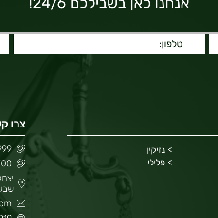
אנחנו כאן בשבילכם 24/6!
צרו ק
999
נזיקין
פלילי
010700
שבע
com